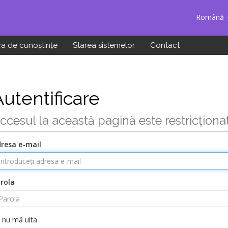
Română
ca de cunoștințe
Starea sistemelor
Contact
Autentificare
ccesul la această pagină este restricționa
resa e-mail
rola
nu mă uita