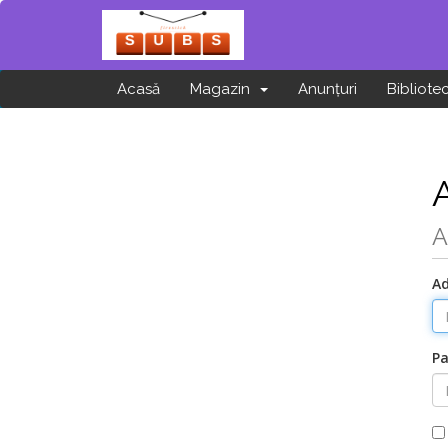
Acasă
Magazin
Anunțuri
Bibliote
A
Ad
Pa