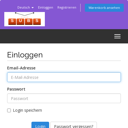
Deutsch
Einloggen
Registrieren
Warenkorb ansehen
Togg
navig
Einloggen
Email-Adresse
Passwort
Login speichern
Passwort vergessen?