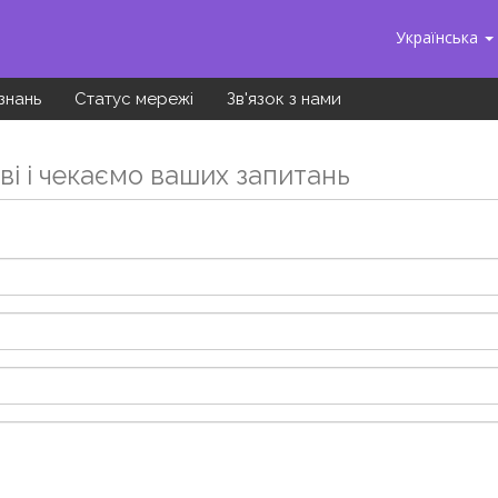
Українська
знань
Статус мережі
Зв'язок з нами
ві і чекаємо ваших запитань