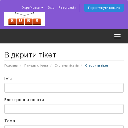
Українська
Вхід
Реєстрація
Переглянути кошик
Togg
navig
Відкрити тікет
Головна
Панель клієнта
Система тікетів
Створити тікет
Ім’я
Електронна пошта
Тема